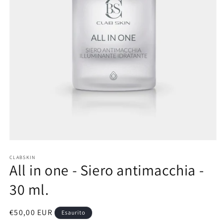
Apri
contenuti
multimediali
CLABSKIN
All in one - Siero antimacchia -
1
in
finestra
30 ml.
modale
Prezzo
€50,00 EUR
Esaurito