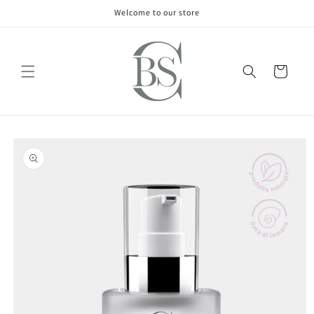
Vai
Welcome to our store
direttamente
ai contenuti
Carrello
Passa alle
informazioni
sul prodotto