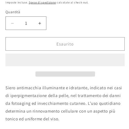
di
Imposte incluse.
Spese di spedizione
calcolate al check-out.
listino
Quantità
Quantità
Diminuisci
Aumenta
quantità
quantità
per
per
All
All
Esaurito
in
in
one
one
-
-
Siero
Siero
antimacchia
antimacchia
-
-
30
30
Siero antimacchia illuminante e idratante, indicato nei casi
ml.
ml.
di iperpigmentazione della pelle, nel trattamento dei danni
da fotoaging ed invecchiamento cutaneo. L’uso quotidiano
determina un rinnovamento cellulare con un aspetto più
tonico ed uniforme del viso.